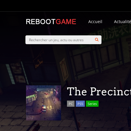
Accueil
Actualit
The Precinc
PC
PS5
Series