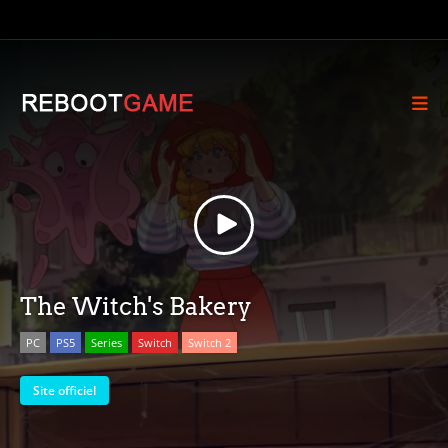
The Witch's Bakery
PC
PS5
Series
Switch
Switch 2
Site officiel