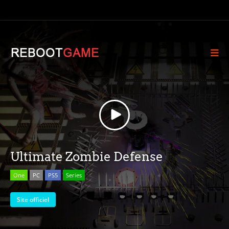
Ultimate Zombie Defense
One
PC
PS5
Series
Site officiel