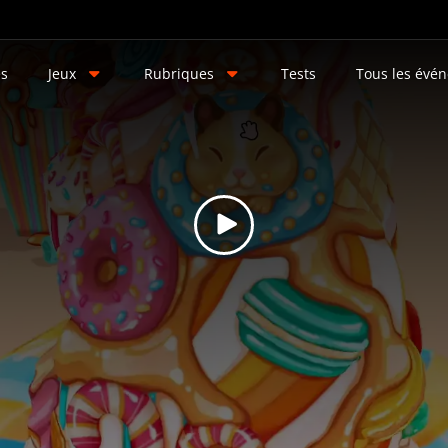
és
Jeux
Rubriques
Tests
Tous les évé