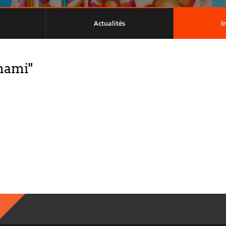
Actualités
I
mami"