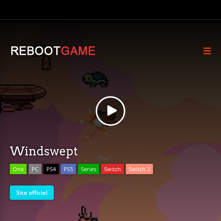
Windswept
One
PC
PS4
PS5
Series
Switch
Switch 2
Site officiel