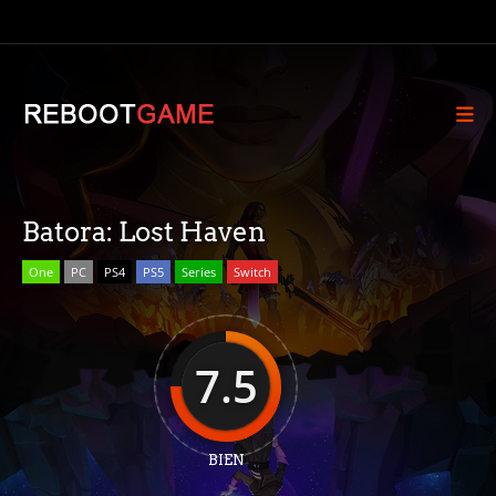
Batora: Lost Haven
One
PC
PS4
PS5
Series
Switch
7.5
BIEN