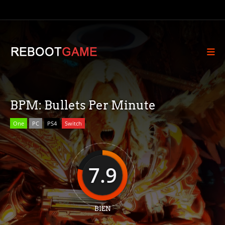
BPM: Bullets Per Minute
One
PC
PS4
Switch
7.9
BIEN