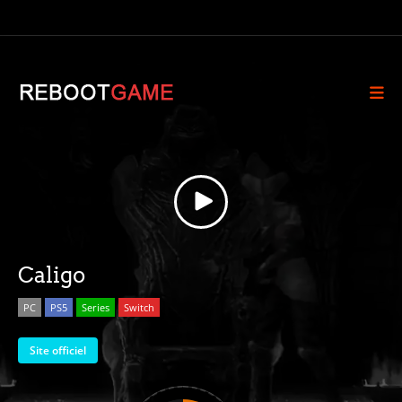
Caligo
PC
PS5
Series
Switch
Site officiel