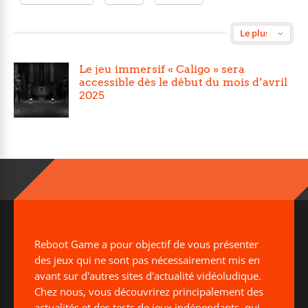
Le jeu immersif « Caligo » sera
accessible dès le début du mois d’avril
2025
Reboot Game a pour objectif de vous présenter
des jeux qui ne sont pas nécessairement mis en
avant sur d'autres sites d'actualité vidéoludique.
Chez nous, vous découvrirez principalement des
actualités et des tests de jeux indépendants, qui