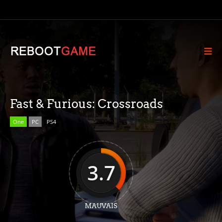
Fast & Furious: Crossroads
One
PC
PS4
3.7
MAUVAIS