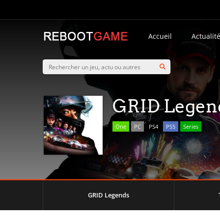
Accueil
Actualit
GRID Legen
One
PC
PS4
PS5
Series
GRID Legends