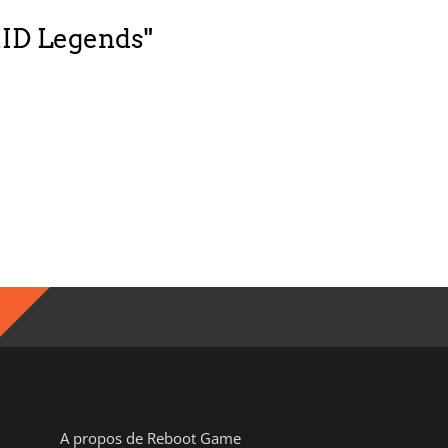
RID Legends"
A propos de Reboot Game