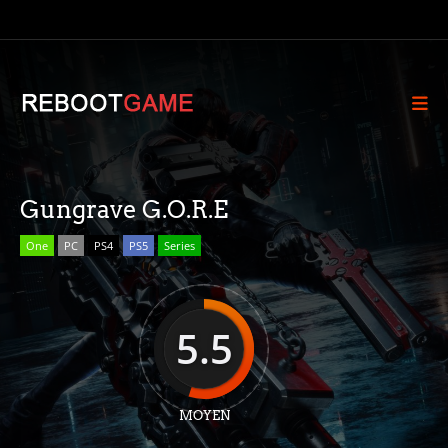
Gungrave G.O.R.E
One
PC
PS4
PS5
Series
5.5
MOYEN