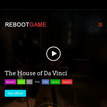
The House of Da Vinci
Mobile
One
PC
PS4
PS5
Series
Switch
Site officiel