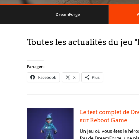
DreamForge
A
Toutes les actualités du jeu
Partager :
Facebook
X
Plus
Le test complet de D
sur Reboot Game
Un jeu où vous êtes le héros…
fou de DreamForge, une pla