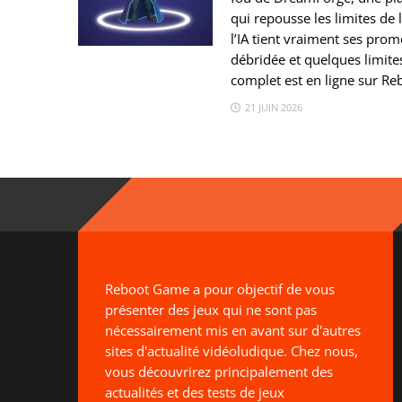
qui repousse les limites de l
l’IA tient vraiment ses prome
débridée et quelques limite
complet est en ligne sur R
21 JUIN 2026
Reboot Game a pour objectif de vous
présenter des jeux qui ne sont pas
nécessairement mis en avant sur d'autres
sites d'actualité vidéoludique. Chez nous,
vous découvrirez principalement des
actualités et des tests de jeux