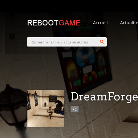
Accueil
Actualit
DreamForg
PC