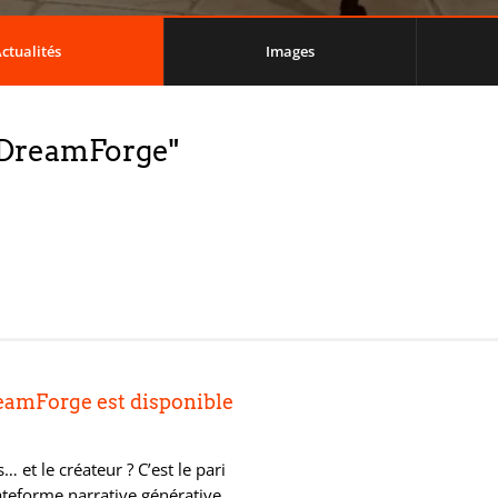
ctualités
Images
 "DreamForge"
reamForge est disponible
 et le créateur ? C’est le pari
teforme narrative générative