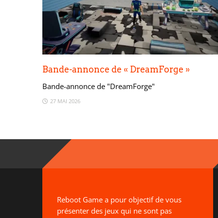
Bande-annonce de « DreamForge »
Bande-annonce de "DreamForge"
27 MAI 2026
Reboot Game a pour objectif de vous
présenter des jeux qui ne sont pas