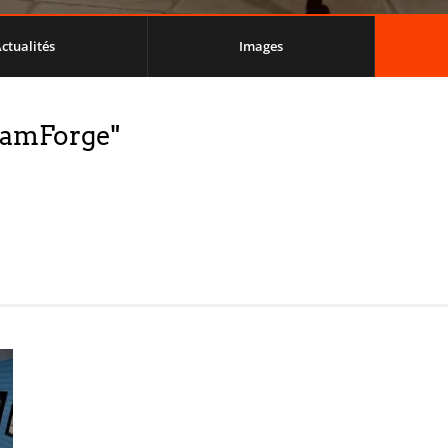
ctualités
Images
reamForge"