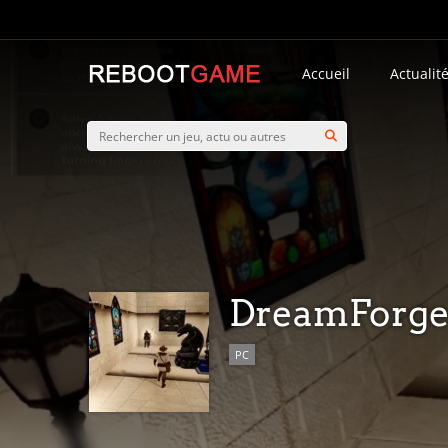
Accueil
Actualit
DreamForg
PC