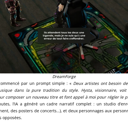
DreamForge
commencé par un prompt simple : «
Deux artistes ont besoin de
sique dans la pure tradition du style. Hysta, visionnaire, voit
ur composer un nouveau titre et font appel à moi pour régler le 
utes, l’IA a généré un cadre narratif complet : un studio d’enr
înent, des posters de concerts…), et deux personnages aux person
ns opposées.