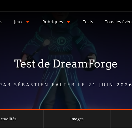
és
Jeux
Rubriques
Tests
Tous les évé
Test de DreamForge
PAR
SÉBASTIEN FALTER
LE
21 JUIN 202
ctualités
Images