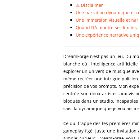
⚠️ Disclaimer
Une narration dynamique et r
Une immersion visuelle et nar
Quand l’IA montre ses limites
Une expérience narrative uniq
DreamForge n’est pas un jeu. Du moi
blanche où l’intelligence artificie
explorer un univers de musique avec
même recréer une intrigue policièr
précision de vos prompts. Mon expéri
centrée sur deux artistes aux vision
bloqués dans un studio, incapables d
saisi la dynamique que je voulais i
Ce qui frappe dès les premières minu
gameplay figé. Juste une invitatio
simple curieux, DreamForge vous 