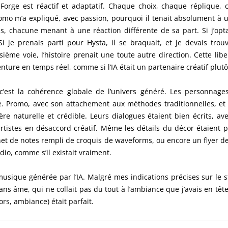
orge est réactif et adaptatif. Chaque choix, chaque réplique, 
omo m’a expliqué, avec passion, pourquoi il tenait absolument à util
, chacune menant à une réaction différente de sa part. Si j’opt
i je prenais parti pour Hysta, il se braquait, et je devais tr
ième voie, l’histoire prenait une toute autre direction. Cette liber
nture en temps réel, comme si l’IA était un partenaire créatif plutô
’est la cohérence globale de l’univers généré. Les personnages 
re. Promo, avec son attachement aux méthodes traditionnelles, et 
re naturelle et crédible. Leurs dialogues étaient bien écrits, av
 artistes en désaccord créatif. Même les détails du décor étaient 
net de notes rempli de croquis de waveforms, ou encore un flyer de 
o, comme s’il existait vraiment.
musique générée par l’IA. Malgré mes indications précises sur le 
s âme, qui ne collait pas du tout à l’ambiance que j’avais en tête.
rs, ambiance) était parfait.