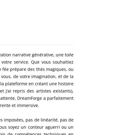
tion narrative générative, une toile
à votre service. Que vous souhaitiez
ne fée prépare des thés magiques, ou
ous, de votre imagination, et de la
 la plateforme en créant une histoire
 j’ai repris des artistes existants),
te attente, DreamForge a parfaitement
rente et immersive.
es imposées, pas de linéarité, pas de
vous soyez un conteur aguerri ou un
soin de compétences techniques en