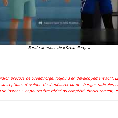
Bande-annonce de « DreamForge »
 version précoce de DreamForge, toujours en développement actif. L
 susceptibles d’évoluer, de s’améliorer ou de changer radicalemen
 un instant T, et pourra être révisé ou complété ultérieurement, un