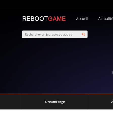
Accueil
Actualit
DreamForge
A