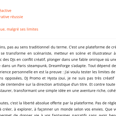
éactive
rative réussie
ue, malgré ses limites
ns, pas au sens traditionnel du terme. C’est une plateforme de créa
lle se transforme en scénariste, metteur en scène et illustrateur 
 des DJs en conflit créatif, plonger dans une fable onirique où u
e dans un Paris steampunk, DreamForge s’adapte. Tout dépend de v
ence personnelle en est la preuve : j’ai voulu tester les limites de
s opposées, DJ Promo et Hysta (oui, je ne suis pas très créatif et
e s’entendre sur la direction artistique d’un titre. Et contre tou
nstaurer, transformant une simple idée en une aventure riche, cohé
tes, c’est la liberté absolue offerte par la plateforme. Pas de règl
n à créer, à explorer, à façonner un monde selon vos envies. Que 
permet de donner vie à vos fantasmes narratifs sans avoir be